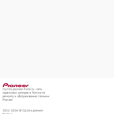
СЦ tms.pioneer-fixim.ru - сеть
сервисных центров в Томске по
ремонту и обслуживанию техники
Pioneer
2021-2026 © СЦ tms.pioneer-
fixim.ru