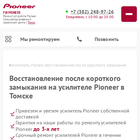
+7 (382) 248-97-26
FIX-PIONEER
Ежедневно, с 10:00 до 20:00
Ремонт устройств Pioneer
Специализированный
cервисный центр г.
Томск
Мы ремонтируем
Позвонить
омске
Усилитель Pioneer восстановление после короткого замыкания
Восстановление после короткого
замыкания на усилителе Pioneer в
Томске
Привезем и увезем усилитель Pioneer собственной
доставкой
Гарантия на наши работы по ремонту усилителей
Ремонт парогенераторов Pioneer
Ремонт роботов-пылесосов Pioneer
Ремонт акустических систем Pioneer
Ремонт проигрывателей винила Pioneer
Ремонт микшерных пультов Pioneer
до 3-х лет
Pioneer
Срочный ремонт усилителей Pioneer в течении