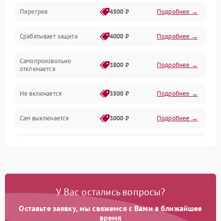
Перегрев
4500 ₽
Подробнее →
Срабатывает защита
4000 ₽
Подробнее →
Самопроизвольно
3800 ₽
Подробнее →
отключается
Не включается
3500 ₽
Подробнее →
Сам выключается
3000 ₽
Подробнее →
Перегревается
3500 ₽
Подробнее →
Нет индикации
3000 ₽
Подробнее →
У Вас остались вопросы?
Ошибка платы питания
4000 ₽
Подробнее →
Оставьте заявку, мы свяжемся с Вами в ближайшее
время