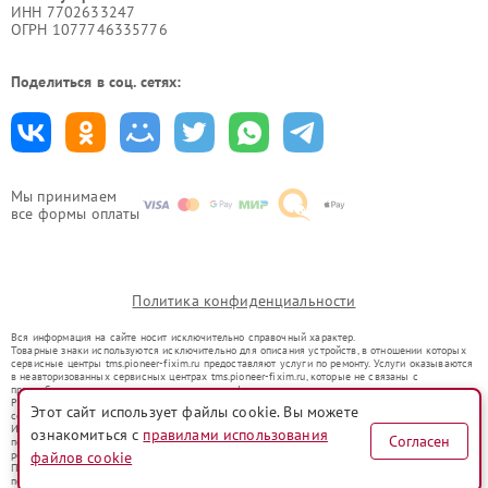
ИНН 7702633247
ОГРН 1077746335776
Поделиться в соц. сетях:
Мы принимаем
все формы оплаты
Политика конфиденциальности
Вся информация на сайте носит исключительно справочный характер.
Товарные знаки используются исключительно для описания устройств, в отношении которых
сервисные центры tms.pioneer-fixim.ru предоставляют услуги по ремонту. Услуги оказываются
в неавторизованных сервисных центрах tms.pioneer-fixim.ru, которые не связаны с
правообладателями товарных знаков или их официальными представителями.
Ремонт осуществляется для устройств, уже введенных в гражданский оборот в соответствии
Этот сайт использует файлы cookie. Вы можете
со статьей 1487 ГК РФ.
Использование товарных знаков не преследует цели индивидуализации услуг или введения
ознакомиться с
правилами использования
Согласен
потребителей в заблуждение, а служит для информирования о предоставляемых услугах по
ремонту техники указанных брендов.
файлов cookie
Представленная на сайте информация не является публичной офертой, определяемой
положениями Статьи 437(2) Гражданского кодекса РФ