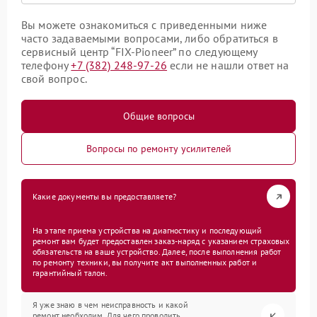
Вы можете ознакомиться с приведенными ниже
часто задаваемыми вопросами, либо обратиться в
сервисный центр “FIX-Pioneer” по следующему
телефону
+7 (382) 248-97-26
если не нашли ответ на
свой вопрос.
Общие вопросы
Вопросы по ремонту усилителей
Какие документы вы предоставляете?
На этапе приема устройства на диагностику и последующий
ремонт вам будет предоставлен заказ-наряд с указанием страховых
обязательств на ваше устройство. Далее, после выполнения работ
по ремонту техники, вы получите акт выполненных работ и
гарантийный талон.
Я уже знаю в чем неисправность и какой
ремонт необходим. Для чего проводить