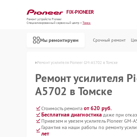
FIX-PIONEER
Ремонт устройств Pioneer
Специализированный cервисный центр г.
Томск
Мы ремонтируем
Срочный ремонт
Це
ей Pioneer в Томске
Ремонт усилителя Pioneer GM-A5702 в Томске
Ремонт усилителя P
A5702 в Томске
от 620 руб.
Стоимость ремонта
Бесплатная диагностика
даже при отказ
Привезем и увезем усилитель Pioneer GM-
Гарантия на наши работы по ремонту усил
лет
Ремонт кондиционеров Pioneer
Ремонт микшерных пультов Pioneer
Ремонт парогенераторов Pioneer
Ремонт роботов-пылесосов Pioneer
Ремонт акустических систем Pioneer
Ремонт проигрывателей винила Pioneer