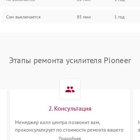
Сам выключается
85 мин
1 год
Перегревается
90 мин
1 год
Нет индикации
70 мин
1 год
Этапы ремонта усилителя Pioneer
Ошибка платы питания
90 мин
1 год
2. Консультация
Менеджер колл центра позвонит вам,
проконсультирует по стоимости ремонта вашего
усилителя а также ответит на все ваши вопросы.
Подробнее