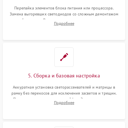
Перепайка элементов блока питания или процессора.
Замена выгоревших светодиодов со сложным демонтажом
хрупкой матрицы. Восстановление поврежденных дорожек,
Подробнее
прошивка микросхем памяти EEPROM
5. Сборка и базовая настройка
Аккуратная установка светорассеивателей и матрицы в
рамку без перекосов для исключения засветов и трещин.
Подключение внутренних шлейфов. Закрытие корпуса.
Подробнее
Сброс настроек и обновление программного обеспечения.