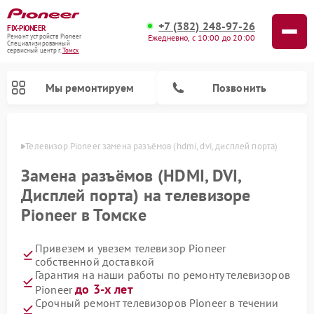
+7 (382) 248-97-26
FIX-PIONEER
Ежедневно, с 10:00 до 20:00
Ремонт устройств Pioneer
Специализированный
cервисный центр г.
Томск
Мы ремонтируем
Позвонить
омске
Телевизор Pioneer замена разъёмов (hdmi, dvi, дисплей порта)
Замена разъёмов (HDMI, DVI,
Дисплей порта) на телевизоре
Pioneer в Томске
Привезем и увезем телевизор Pioneer
собственной доставкой
Гарантия на наши работы по ремонту телевизоров
Ремонт парогенераторов Pioneer
Ремонт роботов-пылесосов Pioneer
Ремонт акустических систем Pioneer
Ремонт проигрывателей винила Pioneer
Ремонт микшерных пультов Pioneer
до 3-х лет
Pioneer
Срочный ремонт телевизоров Pioneer в течении