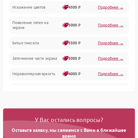
Искажение цветов
4500 ₽
Подробнее →
Звук и аудиосистема
Появление пятен на
Сигнал и приём каналов
5000 ₽
Подробнее →
экране
Разъёмы и интерфейсы
Битые пиксели
5500 ₽
Подробнее →
Механические повреждения
Затемнение части экрана
5000 ₽
Подробнее →
Программное обеспечение
Неравномерная яркость
4000 ₽
Подробнее →
Корпус и механика
Выгорание матрицы
6000 ₽
Подробнее →
Пульт и управление
Сеть и подключения
У Вас остались вопросы?
Оставьте заявку, мы свяжемся с Вами в ближайшее
Аудио
время