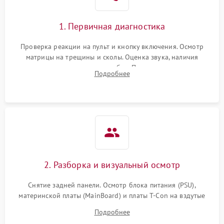
1. Первичная диагностика
Проверка реакции на пульт и кнопку включения. Осмотр
матрицы на трещины и сколы. Оценка звука, наличия
подсветки и индикаторов ошибок. Подключение тестовых
Подробнее
источников сигнала для выявления симптомов поломки.
2. Разборка и визуальный осмотр
Снятие задней панели. Осмотр блока питания (PSU),
материнской платы (MainBoard) и платы T-Con на вздутые
конденсаторы, прогары, окисления и микротрещины.
Подробнее
Проверка надежности фиксации и целостности шлейфов.