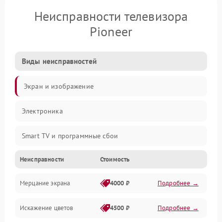
Неисправности телевизора
Pioneer
Виды неисправностей
Экран и изображение
Электроника
Smart TV и программные сбои
Неисправности
Стоимость
Питание и запуск
Мерцание экрана
4000 ₽
Подробнее →
Подсветка и LED-модули
Искажение цветов
4500 ₽
Подробнее →
Звук и аудиосистема