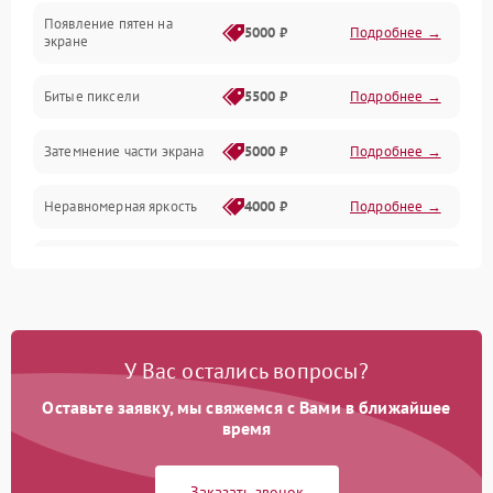
Появление пятен на
Сигнал и приём каналов
5000 ₽
Подробнее →
экране
Разъёмы и интерфейсы
Битые пиксели
5500 ₽
Подробнее →
Механические повреждения
Затемнение части экрана
5000 ₽
Подробнее →
Программное обеспечение
Неравномерная яркость
4000 ₽
Подробнее →
Корпус и механика
Выгорание матрицы
6000 ₽
Подробнее →
Пульт и управление
Сеть и подключения
У Вас остались вопросы?
Оставьте заявку, мы свяжемся с Вами в ближайшее
Аудио
время
Сетевая
Заказать звонок