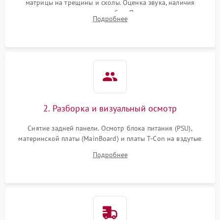
матрицы на трещины и сколы. Оценка звука, наличия
подсветки и индикаторов ошибок. Подключение тестовых
Подробнее
источников сигнала для выявления симптомов поломки.
2. Разборка и визуальный осмотр
Снятие задней панели. Осмотр блока питания (PSU),
материнской платы (MainBoard) и платы T-Con на вздутые
конденсаторы, прогары, окисления и микротрещины.
Подробнее
Проверка надежности фиксации и целостности шлейфов.