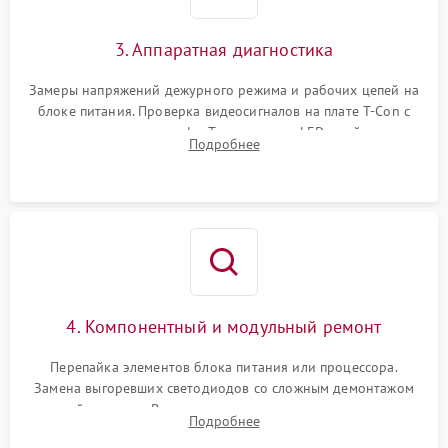
3. Аппаратная диагностика
Замеры напряжений дежурного режима и рабочих цепей на
блоке питания. Проверка видеосигналов на плате T-Con с
помощью осциллографа. Тестирование LED-драйвера и
Подробнее
светодиодных планок подсветки мультиметром.
4. Компонентный и модульный ремонт
Перепайка элементов блока питания или процессора.
Замена выгоревших светодиодов со сложным демонтажом
хрупкой матрицы. Восстановление поврежденных дорожек,
Подробнее
прошивка микросхем памяти EEPROM