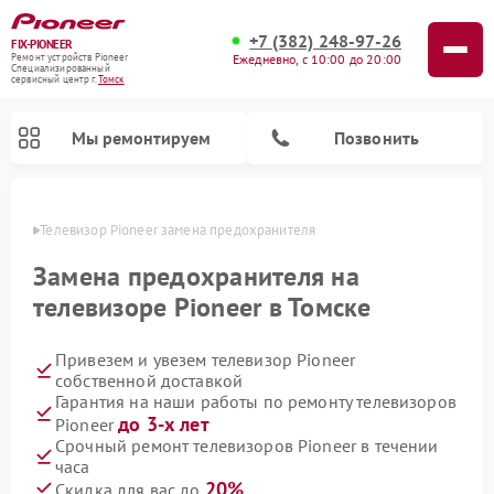
+7 (382) 248-97-26
FIX-PIONEER
Ежедневно, с 10:00 до 20:00
Ремонт устройств Pioneer
Специализированный
cервисный центр г.
Томск
Мы ремонтируем
Позвонить
омске
Телевизор Pioneer замена предохранителя
Замена предохранителя на
телевизоре Pioneer в Томске
Привезем и увезем телевизор Pioneer
собственной доставкой
Гарантия на наши работы по ремонту телевизоров
до 3-х лет
Pioneer
Ремонт парогенераторов Pioneer
Ремонт роботов-пылесосов Pioneer
Ремонт акустических систем Pioneer
Ремонт проигрывателей винила Pioneer
Ремонт микшерных пультов Pioneer
Срочный ремонт телевизоров Pioneer в течении
часа
20%
Скидка для вас до