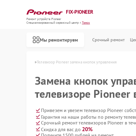
FIX-PIONEER
Ремонт устройств Pioneer
Специализированный cервисный центр г.
Томск
Мы ремонтируем
Срочный ремонт
Це
ов Pioneer в Томске
Телевизор Pioneer замена кнопок управления
Замена кнопок упра
телевизоре Pioneer 
Привезем и увезем телевизор Pioneer собс
Гарантия на наши работы по ремонту телев
Срочный ремонт телевизоров Pioneer в теч
20%
Скидка для вас до
Получите 1500 рублей на ремонт
Ремонт кондиционеров Pioneer
Ремонт микшерных пультов Pioneer
Ремонт парогенераторов Pioneer
Ремонт роботов-пылесосов Pioneer
Ремонт акустических систем Pioneer
Ремонт проигрывателей винила Pioneer