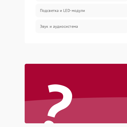
Подсветка и LED-модули
Звук и аудиосистема
Сигнал и приём каналов
Разъёмы и интерфейсы
?
Механические повреждения
Программное обеспечение
Корпус и механика
Пульт и управление