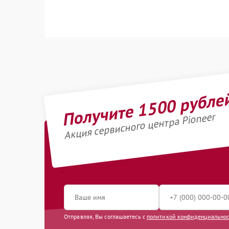
Получите 1500 рубле
Акция сервисного центра Pioneer
Отправляя, Вы соглашаетесь с
политикой конфиденциально