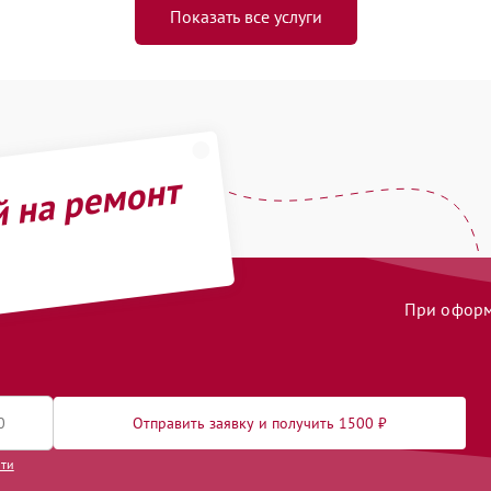
Показать все услуги
й на ремонт
При оформл
Отправить заявку и получить 1500 ₽
сти