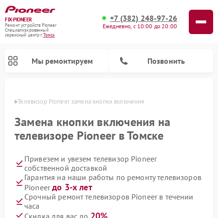
+7 (382) 248-97-26
FIX-PIONEER
Ежедневно, с 10:00 до 20:00
Ремонт устройств Pioneer
Специализированный
cервисный центр г.
Томск
Мы ремонтируем
Позвонить
омске
Телевизор Pioneer замена кнопки включения
Замена кнопки включения на
телевизоре Pioneer в Томске
Привезем и увезем телевизор Pioneer
собственной доставкой
Гарантия на наши работы по ремонту телевизоров
до 3-х лет
Pioneer
Ремонт парогенераторов Pioneer
Ремонт роботов-пылесосов Pioneer
Ремонт акустических систем Pioneer
Ремонт проигрывателей винила Pioneer
Ремонт микшерных пультов Pioneer
Срочный ремонт телевизоров Pioneer в течении
часа
20%
Скидка для вас до