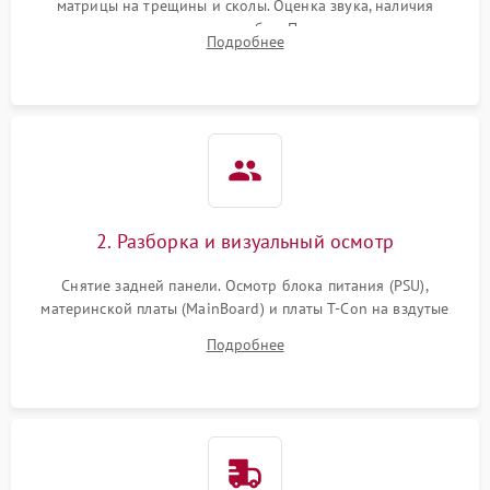
матрицы на трещины и сколы. Оценка звука, наличия
подсветки и индикаторов ошибок. Подключение тестовых
Подробнее
источников сигнала для выявления симптомов поломки.
2. Разборка и визуальный осмотр
Снятие задней панели. Осмотр блока питания (PSU),
материнской платы (MainBoard) и платы T-Con на вздутые
конденсаторы, прогары, окисления и микротрещины.
Подробнее
Проверка надежности фиксации и целостности шлейфов.