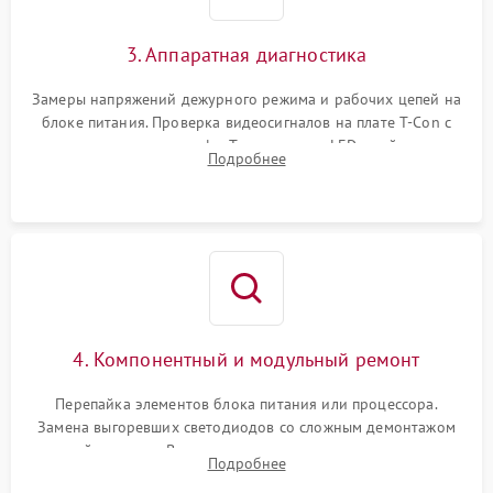
3. Аппаратная диагностика
Замеры напряжений дежурного режима и рабочих цепей на
блоке питания. Проверка видеосигналов на плате T-Con с
помощью осциллографа. Тестирование LED-драйвера и
Подробнее
светодиодных планок подсветки мультиметром.
4. Компонентный и модульный ремонт
Перепайка элементов блока питания или процессора.
Замена выгоревших светодиодов со сложным демонтажом
хрупкой матрицы. Восстановление поврежденных дорожек,
Подробнее
прошивка микросхем памяти EEPROM