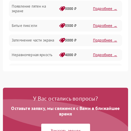
Появление пятен на
Сигнал и приём каналов
5000 ₽
Подробнее →
экране
Разъёмы и интерфейсы
Битые пиксели
5500 ₽
Подробнее →
Механические повреждения
Затемнение части экрана
5000 ₽
Подробнее →
Программное обеспечение
Неравномерная яркость
4000 ₽
Подробнее →
Корпус и механика
Выгорание матрицы
6000 ₽
Подробнее →
Пульт и управление
Сеть и подключения
У Вас остались вопросы?
Оставьте заявку, мы свяжемся с Вами в ближайшее
Аудио
время
Сетевая
Заказать звонок