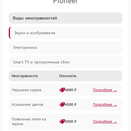
Pioneer
Виды неисправностей
Экран и изображение
Электроника
Smart TV и программные сбои
Неисправности
Стоимость
Питание и запуск
Мерцание экрана
4000 ₽
Подробнее →
Подсветка и LED-модули
Искажение цветов
4500 ₽
Подробнее →
Звук и аудиосистема
Появление пятен на
Сигнал и приём каналов
5000 ₽
Подробнее →
экране