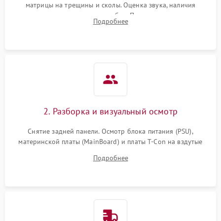
матрицы на трещины и сколы. Оценка звука, наличия
подсветки и индикаторов ошибок. Подключение тестовых
Подробнее
источников сигнала для выявления симптомов поломки.
2. Разборка и визуальный осмотр
Снятие задней панели. Осмотр блока питания (PSU),
материнской платы (MainBoard) и платы T-Con на вздутые
конденсаторы, прогары, окисления и микротрещины.
Подробнее
Проверка надежности фиксации и целостности шлейфов.