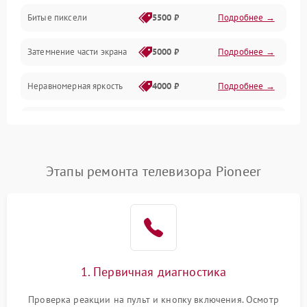
Разъёмы и интерфейсы
Битые пиксели
5500 ₽
Подробнее →
Механические повреждения
Затемнение части экрана
5000 ₽
Подробнее →
Программное обеспечение
Неравномерная яркость
4000 ₽
Подробнее →
Корпус и механика
Выгорание матрицы
6000 ₽
Подробнее →
Пульт и управление
Этапы ремонта телевизора Pioneer
Сеть и подключения
Аудио
Сетевая
1. Первичная диагностика
Проверка реакции на пульт и кнопку включения. Осмотр