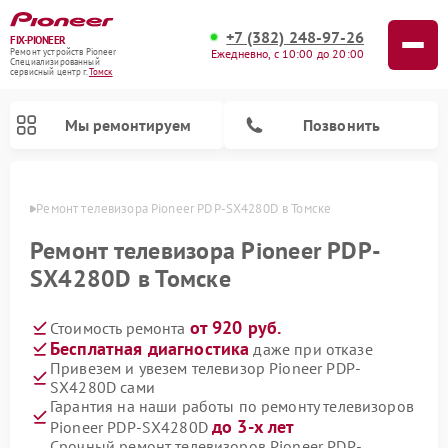
+7 (382) 248-97-26
FIX-PIONEER
Ежедневно, с 10:00 до 20:00
Ремонт устройств Pioneer
Специализированный
cервисный центр г.
Томск
Мы ремонтируем
Позвонить
омске
Ремонт телевизора Pioneer PDP-SX4280D в Томске
Ремонт телевизора Pioneer PDP-
SX4280D в Томске
от 920 руб.
Стоимость ремонта
Бесплатная диагностика
даже при отказе
Привезем и увезем телевизор Pioneer PDP-
SX4280D сами
Ремонт парогенераторов Pioneer
Ремонт роботов-пылесосов Pioneer
Ремонт акустических систем Pioneer
Ремонт проигрывателей винила Pioneer
Ремонт микшерных пультов Pioneer
Гарантия на наши работы по ремонту телевизоров
до 3-х лет
Pioneer PDP-SX4280D
Срочный ремонт телевизоров Pioneer PDP-