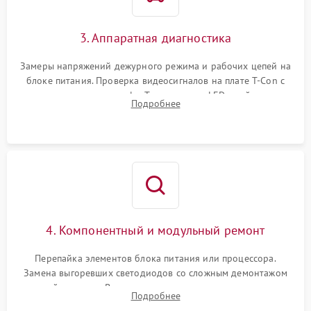
3. Аппаратная диагностика
Замеры напряжений дежурного режима и рабочих цепей на
блоке питания. Проверка видеосигналов на плате T-Con с
помощью осциллографа. Тестирование LED-драйвера и
Подробнее
светодиодных планок подсветки мультиметром.
4. Компонентный и модульный ремонт
Перепайка элементов блока питания или процессора.
Замена выгоревших светодиодов со сложным демонтажом
хрупкой матрицы. Восстановление поврежденных дорожек,
Подробнее
прошивка микросхем памяти EEPROM