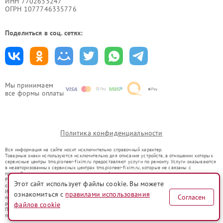
ИНН 7702633247
ОГРН 1077746335776
Поделиться в соц. сетях:
Мы принимаем
все формы оплаты
Политика конфиденциальности
Вся информация на сайте носит исключительно справочный характер.
Товарные знаки используются исключительно для описания устройств, в отношении которых
сервисные центры tms.pioneer-fixim.ru предоставляют услуги по ремонту. Услуги оказываются
в неавторизованных сервисных центрах tms.pioneer-fixim.ru, которые не связаны с
правообладателями товарных знаков или их официальными представителями.
Ремонт осуществляется для устройств, уже введенных в гражданский оборот в соответствии
Этот сайт использует файлы cookie. Вы можете
со статьей 1487 ГК РФ.
Использование товарных знаков не преследует цели индивидуализации услуг или введения
ознакомиться с
правилами использования
Согласен
потребителей в заблуждение, а служит для информирования о предоставляемых услугах по
ремонту техники указанных брендов.
файлов cookie
Представленная на сайте информация не является публичной офертой, определяемой
положениями Статьи 437(2) Гражданского кодекса РФ