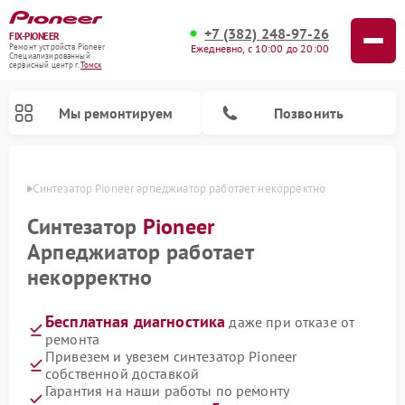
+7 (382) 248-97-26
FIX-PIONEER
Ежедневно, с 10:00 до 20:00
Ремонт устройств Pioneer
Специализированный
cервисный центр г.
Томск
Мы ремонтируем
Позвонить
омске
Синтезатор Pioneer арпеджиатор работает некорректно
Синтезатор
Pioneer
Арпеджиатор работает
некорректно
Бесплатная диагностика
даже при отказе от
ремонта
Привезем и увезем синтезатор Pioneer
Ремонт микшерных пультов Pioneer
Ремонт акустических систем Pioneer
Ремонт проигрывателей винила Pioneer
Ремонт парогенераторов Pioneer
Ремонт роботов-пылесосов Pioneer
собственной доставкой
Гарантия на наши работы по ремонту