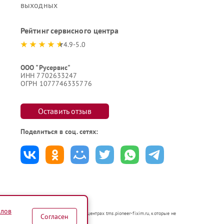
выходных
Рейтинг сервисного центра
4.9-5.0
ООО "Русервис"
ИНН 7702633247
ОГРН 1077746335776
Оставить отзыв
Поделиться в соц. сетях:
йлов
аются в неавторизованных сервисных центрах tms.pioneer-fixim.ru, которые не
Согласен