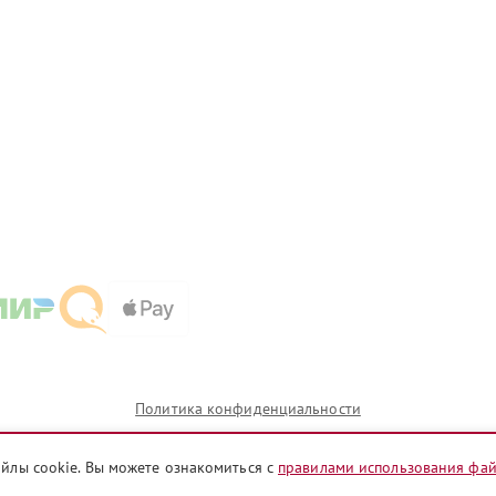
Политика конфиденциальности
айлы cookie. Вы можете ознакомиться с
правилами использования фа
и которых сервисные центры tms.pioneer-fixim.ru предоставляют услуги по ремонту. Услуги оказыв
телями.