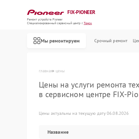
FIX-PIONEER
Ремонт устройств Pioneer
Специализированный cервисный центр г.
Томск
Мы ремонтируем
Срочный ремонт
Це
главная
цены
Цены на услуги ремонта те
в сервисном центре FIX-Pio
Цены актуальны на текущую дату 06.08.2026
Название
Ремонт кондиционеров Pioneer
Ремонт микшерных пультов Pioneer
Ремонт парогенераторов Pioneer
Ремонт роботов-пылесосов Pioneer
Ремонт акустических систем Pioneer
Ремонт проигрывателей винила Pioneer