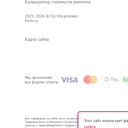
Калькулятор стоимости ремонта
2021-2026 © СЦ tms.pioneer-
fixim.ru
Карта сайта
Мы принимаем
все формы оплаты
Вся информация на сайте носит исключительно справочный характер.
Этот сайт использует ф
Товарные знаки используются исключительно для описания устройств, в отношени
связаны с правообладателями товарных знаков или их официальными представи
cookie