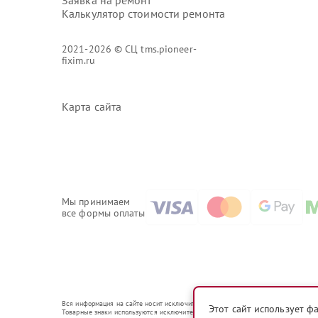
Заявка на ремонт
Калькулятор стоимости ремонта
2021-2026 © СЦ tms.pioneer-
fixim.ru
Карта сайта
Мы принимаем
все формы оплаты
Вся информация на сайте носит исключительно справочный характер.
Этот сайт использует ф
Товарные знаки используются исключительно для описания устройств, в отношени