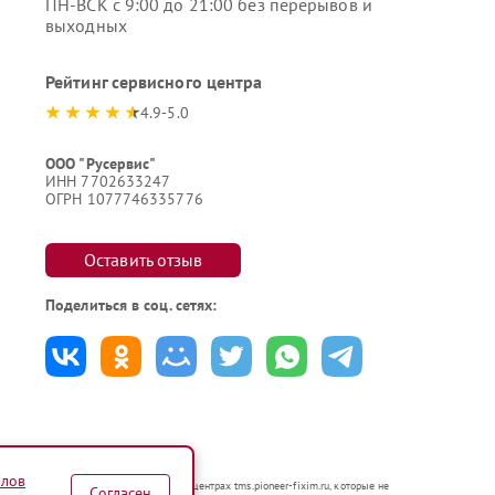
ПН-ВСК с 9:00 до 21:00 без перерывов и
выходных
Рейтинг сервисного центра
4.9-5.0
ООО "Русервис"
ИНН 7702633247
ОГРН 1077746335776
Оставить отзыв
Поделиться в соц. сетях:
йлов
аются в неавторизованных сервисных центрах tms.pioneer-fixim.ru, которые не
Согласен