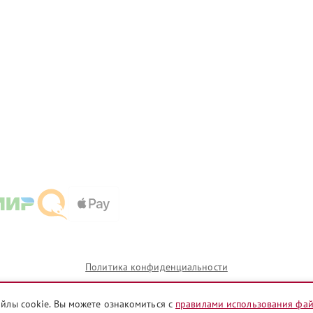
Политика конфиденциальности
айлы cookie. Вы можете ознакомиться с
правилами использования фа
и которых сервисные центры tms.pioneer-fixim.ru предоставляют услуги по ремонту. Услуги оказыв