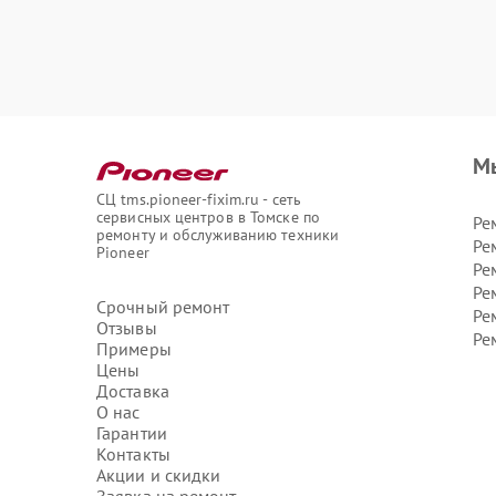
М
СЦ tms.pioneer-fixim.ru - сеть
сервисных центров в Томске по
Ре
ремонту и обслуживанию техники
Ре
Pioneer
Ре
Ре
Срочный ремонт
Ре
Отзывы
Ре
Примеры
Цены
Доставка
О нас
Гарантии
Контакты
Акции и скидки