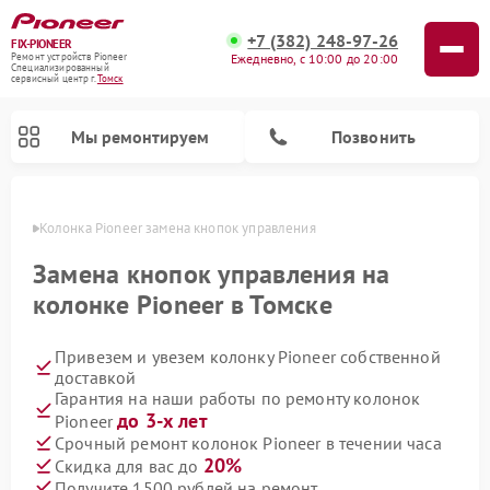
+7 (382) 248-97-26
FIX-PIONEER
Ежедневно, с 10:00 до 20:00
Ремонт устройств Pioneer
Специализированный
cервисный центр г.
Томск
Мы ремонтируем
Позвонить
омске
Колонка Pioneer замена кнопок управления
Замена кнопок управления на
колонке Pioneer в Томске
Привезем и увезем колонку Pioneer собственной
доставкой
Гарантия на наши работы по ремонту колонок
до 3-х лет
Pioneer
Ремонт парогенераторов Pioneer
Ремонт роботов-пылесосов Pioneer
Ремонт акустических систем Pioneer
Ремонт проигрывателей винила Pioneer
Ремонт микшерных пультов Pioneer
Срочный ремонт колонок Pioneer в течении часа
20%
Скидка для вас до
Получите 1500 рублей на ремонт