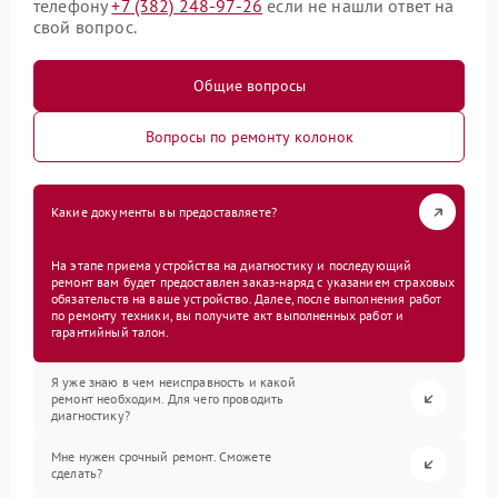
телефону
+7 (382) 248-97-26
если не нашли ответ на
свой вопрос.
Общие вопросы
Вопросы по ремонту колонок
Какие документы вы предоставляете?
На этапе приема устройства на диагностику и последующий
ремонт вам будет предоставлен заказ-наряд с указанием страховых
обязательств на ваше устройство. Далее, после выполнения работ
по ремонту техники, вы получите акт выполненных работ и
гарантийный талон.
Я уже знаю в чем неисправность и какой
ремонт необходим. Для чего проводить
диагностику?
Мне нужен срочный ремонт. Сможете
сделать?