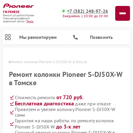
+7 (382) 248-97-26
FIX-PIONEER
Ежедневно, с 10:00 до 20:00
Ремонт устройств Pioneer
Специализированный
cервисный центр г.
Томск
Мы ремонтируем
Позвонить
омске
Ремонт колонки Pioneer S-DJ50X-W в Томске
Ремонт колонки Pioneer S-DJ50X-W
в Томске
от 720 руб.
Стоимость ремонта
Бесплатная диагностика
даже при отказе
Привезем и увезем колонку Pioneer S-DJ50X-W
сами
Ремонт парогенераторов Pioneer
Ремонт роботов-пылесосов Pioneer
Ремонт акустических систем Pioneer
Ремонт проигрывателей винила Pioneer
Ремонт микшерных пультов Pioneer
Гарантия на наши работы по ремонту колонок
до 3-х лет
Pioneer S-DJ50X-W
Срочный ремонт колонок Pioneer S-DJ50X-W в