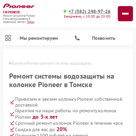
+7 (382) 248-97-26
FIX-PIONEER
Ежедневно, с 10:00 до 20:00
Ремонт устройств Pioneer
Специализированный
cервисный центр г.
Томск
Мы ремонтируем
Позвонить
омске
Колонка Pioneer ремонт системы водозащиты
Ремонт системы водозащиты на
колонке Pioneer в Томске
Привезем и увезем колонку Pioneer собственной
доставкой
Гарантия на наши работы по ремонту колонок
до 3-х лет
Pioneer
Ремонт парогенераторов Pioneer
Ремонт роботов-пылесосов Pioneer
Ремонт акустических систем Pioneer
Ремонт проигрывателей винила Pioneer
Ремонт микшерных пультов Pioneer
Срочный ремонт колонок Pioneer в течении часа
20%
Скидка для вас до
Получите 1500 рублей на ремонт