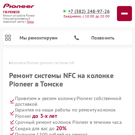
+7 (382) 248-97-26
FIX-PIONEER
Ежедневно, с 10:00 до 20:00
Ремонт устройств Pioneer
Специализированный
cервисный центр г.
Томск
Мы ремонтируем
Позвонить
омске
Колонка Pioneer ремонт системы nfc
Ремонт системы NFC на колонке
Pioneer в Томске
Привезем и увезем колонку Pioneer собственной
доставкой
Гарантия на наши работы по ремонту колонок
до 3-х лет
Pioneer
Ремонт парогенераторов Pioneer
Ремонт роботов-пылесосов Pioneer
Ремонт акустических систем Pioneer
Ремонт проигрывателей винила Pioneer
Ремонт микшерных пультов Pioneer
Срочный ремонт колонок Pioneer в течении часа
20%
Скидка для вас до
Получите 1500 рублей на ремонт