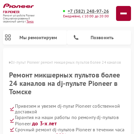
+7 (382) 248-97-26
FIX-PIONEER
Ежедневно, с 10:00 до 20:00
Ремонт устройств Pioneer
Специализированный
cервисный центр г.
Томск
Мы ремонтируем
Позвонить
Томске
DJ-пульт Pioneer ремонт микшерных пультов более 24 каналов
Ремонт микшерных пультов более
24 каналов на dj-пульте Pioneer в
Томске
Привезем и увезем dj-пульт Pioneer собственной
доставкой
Гарантия на наши работы по ремонту dj-пультов
Ремонт парогенераторов Pioneer
Ремонт роботов-пылесосов Pioneer
Ремонт акустических систем Pioneer
Ремонт проигрывателей винила Pioneer
Ремонт микшерных пультов Pioneer
до 3-х лет
Pioneer
Срочный ремонт dj-пультов Pioneer в течении часа