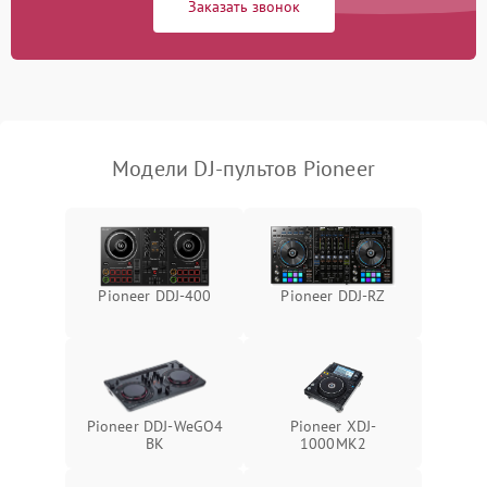
Заказать звонок
Поломка системы
автоматического
1000 ₽
Подробнее →
отключения
Неисправность системы
защиты от короткого
1000 ₽
Подробнее →
замыкания
Модели DJ-пультов Pioneer
Повреждение системы
1000 ₽
Подробнее →
защиты от перегрева
Неисправность системы
защиты от
1000 ₽
Подробнее →
Pioneer DDJ-400
Pioneer DDJ-RZ
перенапряжения
Неисправность системы
1000 ₽
Подробнее →
защиты от замыкания
Повреждение системы
Pioneer DDJ-WeGO4
Pioneer XDJ-
1000 ₽
Подробнее →
защиты от перегрузок
BK
1000MK2