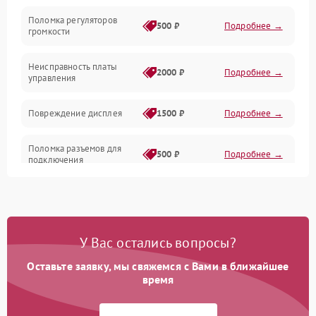
Поломка регуляторов
Механика
500 ₽
Подробнее →
громкости
Корпус/Герметичность
Неисправность платы
2000 ₽
Подробнее →
управления
Повреждение дисплея
1500 ₽
Подробнее →
Поломка разъемов для
500 ₽
Подробнее →
подключения
Неисправность системы
1000 ₽
Подробнее →
питания
У Вас остались вопросы?
Повреждение проводов
500 ₽
Подробнее →
Оставьте заявку, мы свяжемся с Вами в ближайшее
Неисправность системы
время
1000 ₽
Подробнее →
защиты от перегрузок