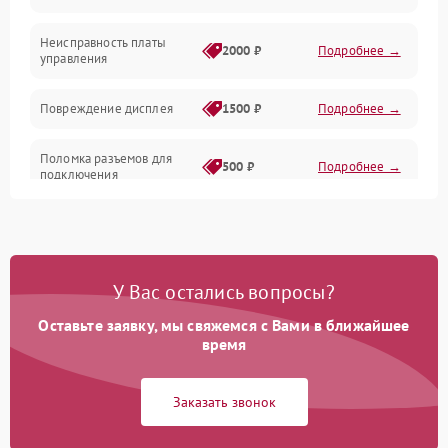
Корпус/Герметичность
Неисправность платы
2000 ₽
Подробнее →
управления
Повреждение дисплея
1500 ₽
Подробнее →
Поломка разъемов для
500 ₽
Подробнее →
подключения
Неисправность системы
1000 ₽
Подробнее →
питания
У Вас остались вопросы?
Повреждение проводов
500 ₽
Подробнее →
Оставьте заявку, мы свяжемся с Вами в ближайшее
Неисправность системы
время
1000 ₽
Подробнее →
защиты от перегрузок
Заказать звонок
Поломка системы
автоматического
1000 ₽
Подробнее →
отключения