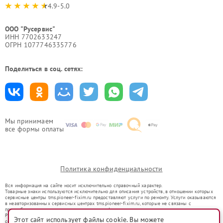
4.9-5.0
ООО "Русервис"
ИНН 7702633247
ОГРН 1077746335776
Поделиться в соц. сетях:
Мы принимаем
все формы оплаты
Политика конфиденциальности
Вся информация на сайте носит исключительно справочный характер.
Товарные знаки используются исключительно для описания устройств, в отношении которых
сервисные центры tms.pioneer-fixim.ru предоставляют услуги по ремонту. Услуги оказываются
в неавторизованных сервисных центрах tms.pioneer-fixim.ru, которые не связаны с
правообладателями товарных знаков или их официальными представителями.
Ремонт осуществляется для устройств, уже введенных в гражданский оборот в соответствии
Этот сайт использует файлы cookie. Вы можете
со статьей 1487 ГК РФ.