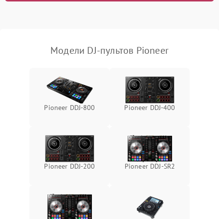
Неисправность системы
защиты от короткого
1000 ₽
Подробнее →
замыкания
Модели DJ-пультов Pioneer
Повреждение системы
1000 ₽
Подробнее →
защиты от перегрева
Неисправность системы
защиты от
1000 ₽
Подробнее →
Pioneer DDJ-800
Pioneer DDJ-400
перенапряжения
Неисправность системы
1000 ₽
Подробнее →
защиты от замыкания
Повреждение системы
Pioneer DDJ-200
Pioneer DDJ-SR2
1000 ₽
Подробнее →
защиты от перегрузок
Неисправность системы
1000 ₽
Подробнее →
защиты от перегрева