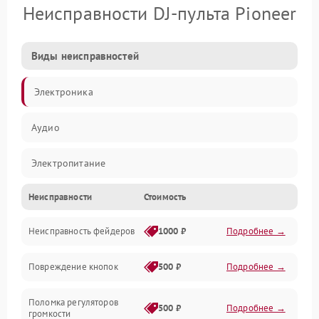
Неисправности DJ-пульта Pioneer
Виды неисправностей
Электроника
Аудио
Электропитание
Неисправности
Стоимость
Управление
Неисправность фейдеров
1000 ₽
Подробнее →
Интерфейсы
Повреждение кнопок
500 ₽
Подробнее →
Механические повреждения
Поломка регуляторов
Механика
500 ₽
Подробнее →
громкости