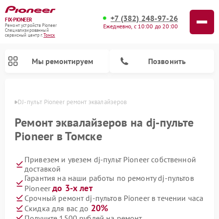
+7 (382) 248-97-26
FIX-PIONEER
Ежедневно, с 10:00 до 20:00
Ремонт устройств Pioneer
Специализированный
cервисный центр г.
Томск
Мы ремонтируем
Позвонить
Томске
DJ-пульт Pioneer ремонт эквалайзеров
Ремонт эквалайзеров на dj-пульте
Pioneer в Томске
Привезем и увезем dj-пульт Pioneer собственной
доставкой
Гарантия на наши работы по ремонту dj-пультов
до 3-х лет
Pioneer
Ремонт парогенераторов Pioneer
Ремонт роботов-пылесосов Pioneer
Ремонт акустических систем Pioneer
Ремонт проигрывателей винила Pioneer
Ремонт микшерных пультов Pioneer
Срочный ремонт dj-пультов Pioneer в течении часа
20%
Скидка для вас до
Получите 1500 рублей на ремонт