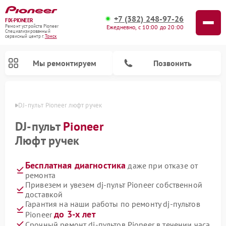
+7 (382) 248-97-26
FIX-PIONEER
Ежедневно, с 10:00 до 20:00
Ремонт устройств Pioneer
Специализированный
cервисный центр г.
Томск
Мы ремонтируем
Позвонить
Томске
DJ-пульт Pioneer люфт ручек
DJ-пульт
Pioneer
Люфт ручек
Бесплатная диагностика
даже при отказе от
ремонта
Привезем и увезем dj-пульт Pioneer собственной
доставкой
Ремонт парогенераторов Pioneer
Ремонт роботов-пылесосов Pioneer
Ремонт акустических систем Pioneer
Ремонт проигрывателей винила Pioneer
Ремонт микшерных пультов Pioneer
Гарантия на наши работы по ремонту dj-пультов
до 3-х лет
Pioneer
Срочный ремонт dj-пультов Pioneer в течении часа