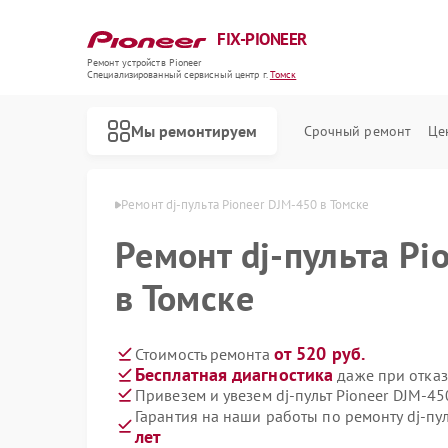
FIX-PIONEER
Ремонт устройств Pioneer
Специализированный cервисный центр г.
Томск
Мы ремонтируем
Срочный ремонт
Це
тов Pioneer в Томске
Ремонт dj-пульта Pioneer DJM-450 в Томске
Ремонт dj-пульта Pi
в Томске
от 520 руб.
Стоимость ремонта
Бесплатная диагностика
даже при отказ
Привезем и увезем dj-пульт Pioneer DJM-45
Гарантия на наши работы по ремонту dj-пу
лет
Ремонт кондиционеров Pioneer
Ремонт микшерных пультов Pioneer
Ремонт парогенераторов Pioneer
Ремонт роботов-пылесосов Pioneer
Ремонт акустических систем Pioneer
Ремонт проигрывателей винила Pioneer