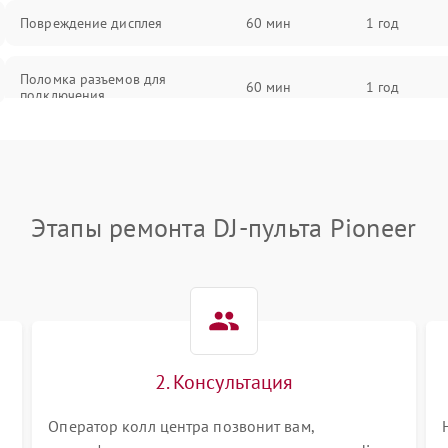
Повреждение дисплея
60 мин
1 год
Поломка разъемов для
60 мин
1 год
подключения
Неисправность системы питания
60 мин
1 год
Повреждение проводов
60 мин
1 год
Этапы ремонта DJ-пульта Pioneer
Неисправность системы защиты от
60 мин
1 год
перегрузок
Поломка системы автоматического
60 мин
1 год
отключения
2. Консультация
Неисправность системы защиты от
60 мин
1 год
короткого замыкания
Оператор колл центра позвонит вам,