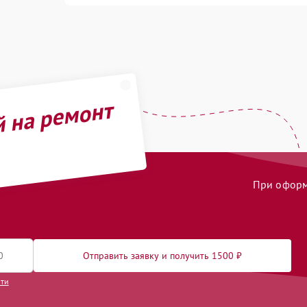
й на ремонт
При оформл
Отправить заявку и получить 1500 ₽
сти