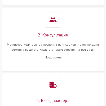
защиты от короткого
1000 ₽
Подробнее →
замыкания
Повреждение системы
1000 ₽
Подробнее →
защиты от перегрева
Неисправность системы
2. Консультация
защиты от
1000 ₽
Подробнее →
перенапряжения
Менеджер колл центра позвонит вам, сориентирует по цене
ремонта вашего dj-пульта а также ответит на все ваши
Неисправность системы
вопросы.
1000 ₽
Подробнее →
Подробнее
защиты от замыкания
Повреждение системы
1000 ₽
Подробнее →
защиты от перегрузок
Неисправность системы
1000 ₽
Подробнее →
защиты от перегрева
3. Выезд мастера
Поломка системы защиты
1000 ₽
Подробнее →
от перенапряжения