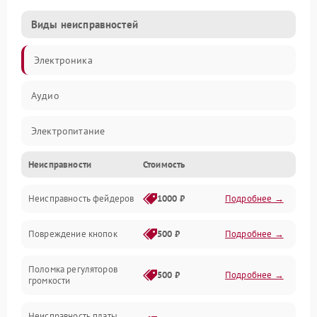
Виды неисправностей
Электроника
Аудио
Электропитание
Неисправности
Стоимость
Управление
Неисправность фейдеров
1000 ₽
Подробнее →
Интерфейсы
Повреждение кнопок
500 ₽
Подробнее →
Механические повреждения
Поломка регуляторов
Механика
500 ₽
Подробнее →
громкости
Корпус/Герметичность
Неисправность платы