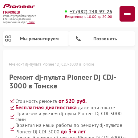
+7 (382) 248-97-26
FIX-PIONEER
Ежедневно, с 10:00 до 20:00
Ремонт устройств Pioneer
Специализированный
cервисный центр г.
Томск
Мы ремонтируем
Позвонить
Томске
Ремонт dj-пульта Pioneer Dj CDJ-3000 в Томске
Ремонт dj-пульта Pioneer Dj CDJ-
3000 в Томске
от 520 руб.
Стоимость ремонта
Бесплатная диагностика
даже при отказе
Привезем и увезем dj-пульт Pioneer Dj CDJ-3000
сами
Ремонт парогенераторов Pioneer
Ремонт роботов-пылесосов Pioneer
Ремонт акустических систем Pioneer
Ремонт проигрывателей винила Pioneer
Ремонт микшерных пультов Pioneer
Гарантия на наши работы по ремонту dj-пультов
до 3-х лет
Pioneer Dj CDJ-3000
Срочный ремонт dj-пультов Pioneer Dj CDJ-3000 в