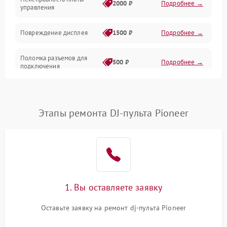
2000 ₽
Подробнее →
управления
Повреждение дисплея
1500 ₽
Подробнее →
Поломка разъемов для
500 ₽
Подробнее →
подключения
Неисправность системы
1000 ₽
Подробнее →
питания
Этапы ремонта DJ-пульта Pioneer
Повреждение проводов
500 ₽
Подробнее →
Неисправность системы
1000 ₽
Подробнее →
защиты от перегрузок
Поломка системы
1. Вы оставляете заявку
автоматического
1000 ₽
Подробнее →
отключения
Оставьте заявку на ремонт dj-пульта Pioneer
Неисправность системы