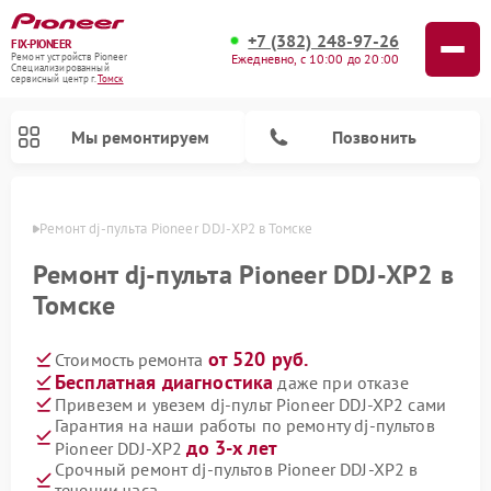
+7 (382) 248-97-26
FIX-PIONEER
Ежедневно, с 10:00 до 20:00
Ремонт устройств Pioneer
Специализированный
cервисный центр г.
Томск
Мы ремонтируем
Позвонить
Томске
Ремонт dj-пульта Pioneer DDJ-XP2 в Томске
Ремонт dj-пульта Pioneer DDJ-XP2 в
Томске
от 520 руб.
Стоимость ремонта
Бесплатная диагностика
даже при отказе
Привезем и увезем dj-пульт Pioneer DDJ-XP2 сами
Гарантия на наши работы по ремонту dj-пультов
Ремонт парогенераторов Pioneer
Ремонт роботов-пылесосов Pioneer
Ремонт акустических систем Pioneer
Ремонт проигрывателей винила Pioneer
Ремонт микшерных пультов Pioneer
до 3-х лет
Pioneer DDJ-XP2
Срочный ремонт dj-пультов Pioneer DDJ-XP2 в
течении часа