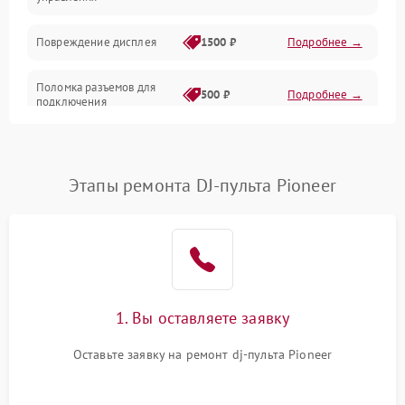
Повреждение дисплея
1500 ₽
Подробнее →
Поломка разъемов для
500 ₽
Подробнее →
подключения
Неисправность системы
1000 ₽
Подробнее →
питания
Этапы ремонта DJ-пульта Pioneer
Повреждение проводов
500 ₽
Подробнее →
Неисправность системы
1000 ₽
Подробнее →
защиты от перегрузок
Поломка системы
1. Вы оставляете заявку
автоматического
1000 ₽
Подробнее →
отключения
Оставьте заявку на ремонт dj-пульта Pioneer
Неисправность системы
защиты от короткого
1000 ₽
Подробнее →