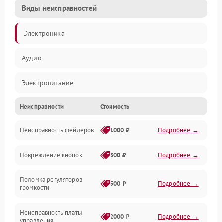
Виды неисправностей
Электроника
Аудио
Электропитание
Неисправности
Стоимость
Управление
Неисправность фейдеров
1000 ₽
Подробнее →
Интерфейсы
Повреждение кнопок
500 ₽
Подробнее →
Механические повреждения
Поломка регуляторов
Механика
500 ₽
Подробнее →
громкости
Корпус/Герметичность
Неисправность платы
2000 ₽
Подробнее →
управления