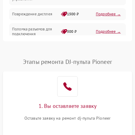
Повреждение дисплея
1500 ₽
Подробнее →
Поломка разъемов для
500 ₽
Подробнее →
подключения
Неисправность системы
1000 ₽
Подробнее →
питания
Этапы ремонта DJ-пульта Pioneer
Повреждение проводов
500 ₽
Подробнее →
Неисправность системы
1000 ₽
Подробнее →
защиты от перегрузок
Поломка системы
1. Вы оставляете заявку
автоматического
1000 ₽
Подробнее →
отключения
Оставьте заявку на ремонт dj-пульта Pioneer
Неисправность системы
защиты от короткого
1000 ₽
Подробнее →