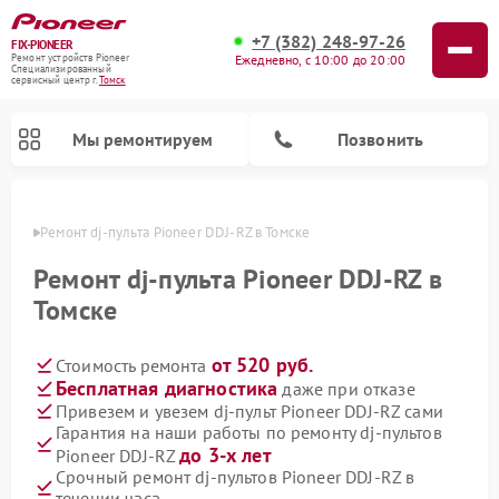
+7 (382) 248-97-26
FIX-PIONEER
Ежедневно, с 10:00 до 20:00
Ремонт устройств Pioneer
Специализированный
cервисный центр г.
Томск
Мы ремонтируем
Позвонить
Томске
Ремонт dj-пульта Pioneer DDJ-RZ в Томске
Ремонт dj-пульта Pioneer DDJ-RZ в
Томске
от 520 руб.
Стоимость ремонта
Бесплатная диагностика
даже при отказе
Привезем и увезем dj-пульт Pioneer DDJ-RZ сами
Гарантия на наши работы по ремонту dj-пультов
Ремонт парогенераторов Pioneer
Ремонт роботов-пылесосов Pioneer
Ремонт акустических систем Pioneer
Ремонт проигрывателей винила Pioneer
Ремонт микшерных пультов Pioneer
до 3-х лет
Pioneer DDJ-RZ
Срочный ремонт dj-пультов Pioneer DDJ-RZ в
течении часа