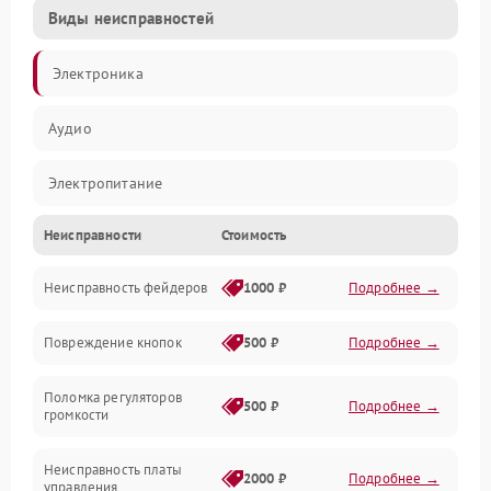
Виды неисправностей
Электроника
Аудио
Электропитание
Неисправности
Стоимость
Управление
Неисправность фейдеров
1000 ₽
Подробнее →
Интерфейсы
Повреждение кнопок
500 ₽
Подробнее →
Механические повреждения
Поломка регуляторов
Механика
500 ₽
Подробнее →
громкости
Корпус/Герметичность
Неисправность платы
2000 ₽
Подробнее →
управления