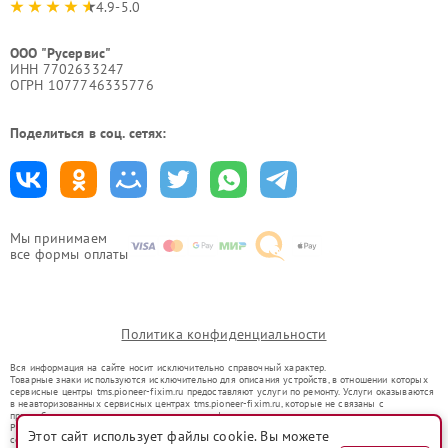
4.9-5.0
ООО "Русервис"
ИНН 7702633247
ОГРН 1077746335776
Поделиться в соц. сетях:
Мы принимаем
все формы оплаты
Политика конфиденциальности
Вся информация на сайте носит исключительно справочный характер.
Товарные знаки используются исключительно для описания устройств, в отношении которых
сервисные центры tms.pioneer-fixim.ru предоставляют услуги по ремонту. Услуги оказываются
в неавторизованных сервисных центрах tms.pioneer-fixim.ru, которые не связаны с
правообладателями товарных знаков или их официальными представителями.
Ремонт осуществляется для устройств, уже введенных в гражданский оборот в соответствии
Этот сайт использует файлы cookie. Вы можете
со статьей 1487 ГК РФ.