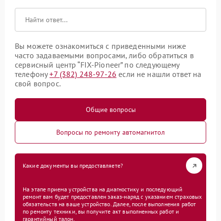
Вы можете ознакомиться с приведенными ниже
часто задаваемыми вопросами, либо обратиться в
сервисный центр “FIX-Pioneer” по следующему
телефону
+7 (382) 248-97-26
если не нашли ответ на
свой вопрос.
Общие вопросы
Вопросы по ремонту автомагнитол
Какие документы вы предоставляете?
На этапе приема устройства на диагностику и последующий
ремонт вам будет предоставлен заказ-наряд с указанием страховых
обязательств на ваше устройство. Далее, после выполнения работ
по ремонту техники, вы получите акт выполненных работ и
гарантийный талон.