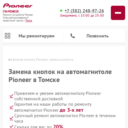
+7 (382) 248-97-26
FIX-PIONEER
Ежедневно, с 10:00 до 20:00
Ремонт устройств Pioneer
Специализированный
cервисный центр г.
Томск
Мы ремонтируем
Позвонить
омске
Автомагнитола Pioneer замена кнопок
Замена кнопок на автомагнитоле
Pioneer в Томске
Привезем и увезем автомагнитолу Pioneer
собственной доставкой
Гарантия на наши работы по ремонту
до 3-х лет
автомагнитол Pioneer
Ремонт парогенераторов Pioneer
Ремонт роботов-пылесосов Pioneer
Ремонт акустических систем Pioneer
Ремонт проигрывателей винила Pioneer
Ремонт микшерных пультов Pioneer
Срочный ремонт автомагнитол Pioneer в течении
часа
20%
Скидка для вас до