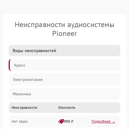
Неисправности аудиосистемы
Pioneer
Виды неисправностей
Аудио
Электропитание
Механика
Неисправности
Стоимость
Управление
Нет звука
900 ₽
Подробнее →
Корпус/Герметичность