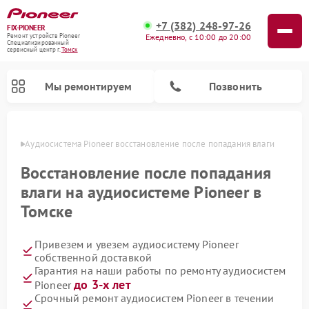
+7 (382) 248-97-26
FIX-PIONEER
Ежедневно, с 10:00 до 20:00
Ремонт устройств Pioneer
Специализированный
cервисный центр г.
Томск
Мы ремонтируем
Позвонить
омске
Аудиосистема Pioneer восстановление после попадания влаги
Восстановление после попадания
влаги на аудиосистеме Pioneer в
Томске
Привезем и увезем аудиосистему Pioneer
собственной доставкой
Гарантия на наши работы по ремонту аудиосистем
Ремонт парогенераторов Pioneer
Ремонт роботов-пылесосов Pioneer
Ремонт акустических систем Pioneer
Ремонт проигрывателей винила Pioneer
Ремонт микшерных пультов Pioneer
до 3-х лет
Pioneer
Срочный ремонт аудиосистем Pioneer в течении