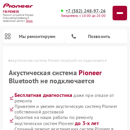
+7 (382) 248-97-26
FIX-PIONEER
Ежедневно, с 10:00 до 20:00
Ремонт устройств Pioneer
Специализированный
cервисный центр г.
Томск
Мы ремонтируем
Позвонить
омске
Акустическая система Pioneer bluetooth не подключается
Акустическая система
Pioneer
Bluetooth не подключается
Бесплатная диагностика
даже при отказе от
ремонта
Привезем и увезем акустическую систему Pioneer
собственной доставкой
Ремонт микшерных пультов Pioneer
Ремонт проигрывателей винила Pioneer
Ремонт парогенераторов Pioneer
Ремонт роботов-пылесосов Pioneer
Гарантия на наши работы по ремонту
до 3-х лет
акустических систем Pioneer
Срочный ремонт акустических систем Pioneer в